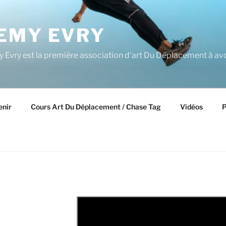
EMY EVRY
Evry est la première association d'art Du Déplacement à avo
enir
Cours Art Du Déplacement / Chase Tag
Vidéos
P