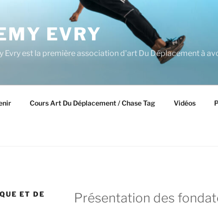
EMY EVRY
Evry est la première association d'art Du Déplacement à avo
enir
Cours Art Du Déplacement / Chase Tag
Vidéos
P
QUE ET DE
Présentation des fondate