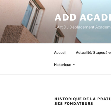
Aller
au
ADD ACAD
contenu
principal
L'Art Du Déplacement Academy 
Accueil
Actualité/ Stages à v
Historique
HISTORIQUE DE LA PRATI
SES FONDATEURS