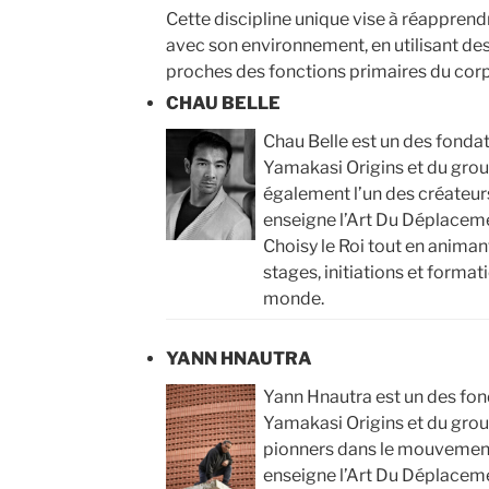
Cette discipline unique vise à réapprend
avec son environnement, en utilisant de
proches des fonctions primaires du cor
CHAU BELLE
Chau Belle est un des fond
Yamakasi Origins et du gro
également l’un des créateurs
enseigne l’Art Du Déplaceme
Choisy le Roi tout en anima
stages, initiations et format
monde.
YANN HNAUTRA
Yann Hnautra est un des fo
Yamakasi Origins et du group
pionners dans le mouvement
enseigne l’Art Du Déplacemen