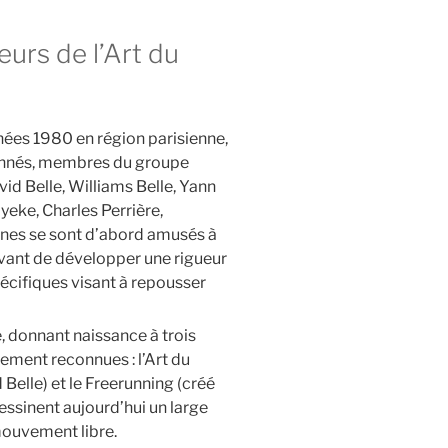
urs de l’Art du
nées 1980 en région parisienne,
onnés, membres du groupe
id Belle, Williams Belle, Yann
eke, Charles Perrière,
unes se sont d’abord amusés à
, avant de développer une rigueur
écifiques visant à repousser
, donnant naissance à trois
ment reconnues : l’Art du
Belle) et le Freerunning (créé
essinent aujourd’hui un large
mouvement libre.